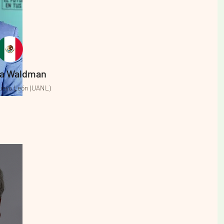
ía Waldman
uevo León (UANL)