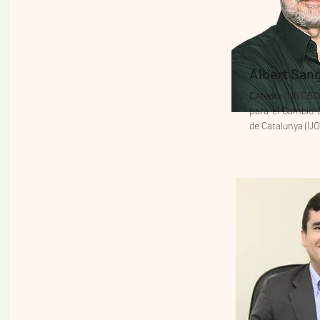
Albert San
Cátedra UNESCO
para el Cambio S
de Catalunya (UO