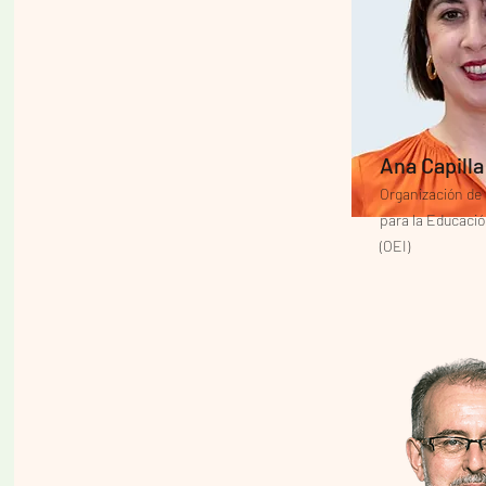
Ana Capill
Organización de
para la Educación
(OEI)