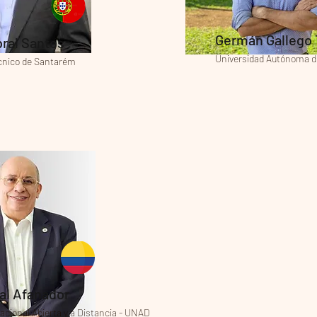
Germán Gallego T
bral Santos
Universidad Autónoma d
écnico de Santarém
al Afanador
acional Abierta y a Distancia - UNAD