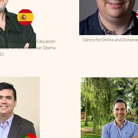
Ashley Cox
grà Morer
Centre for Online and Distanc
 en Tecnología y Educación
ocial en la Universitat Oberta
C)