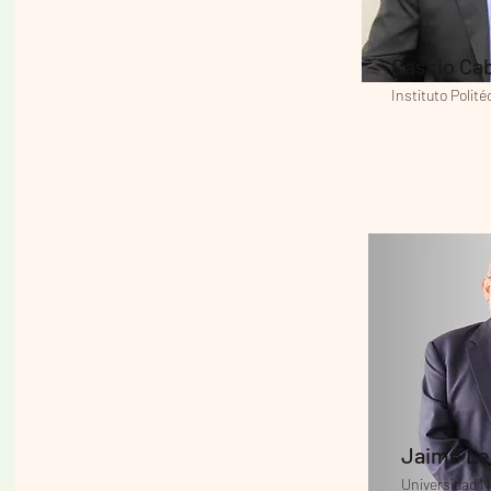
Cassio Ca
Instituto Polit
Jaime Le
Universidad N