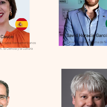
David Horacio Garc
a Casco
Universidad Autónoma de N
 Estados Iberoamericanos
, la Ciencia y la Cultura